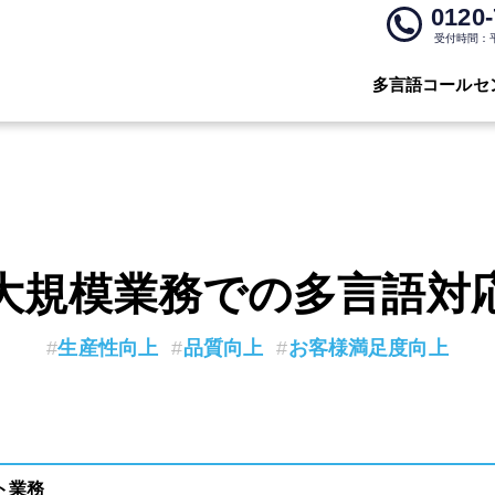
0120-
受付時間：平日
多言語コールセ
大規模業務での多言語対
生産性向上
品質向上
お客様満足度向上
ト業務